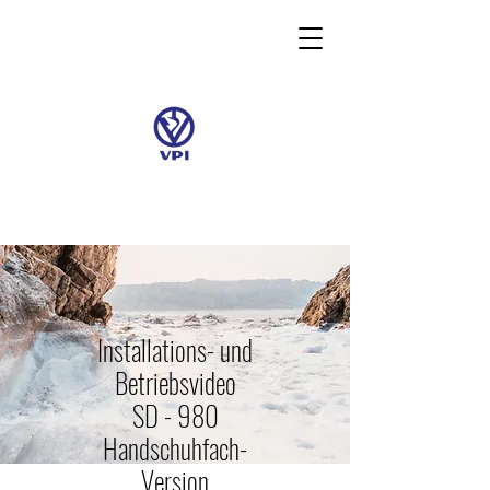
Installations- und
Betriebsvideo
SD - 980
Handschuhfach-
Version