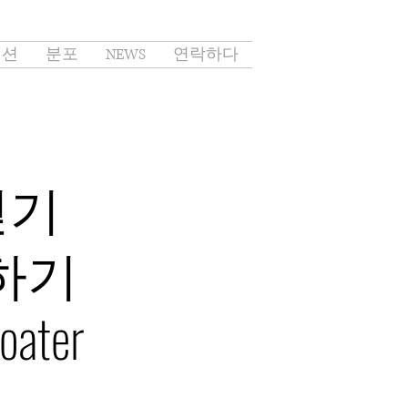
이션
분포
NEWS
연락하다
얻기
하기
oater