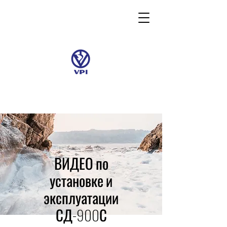
ВИДЕО по
установке и
эксплуатации
СД-900С