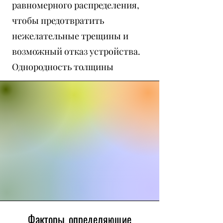
равномерного распределения,
чтобы предотвратить
нежелательные трещины и
возможный отказ устройства.
Однородность толщины
является ключевым моментом,
начиная от таких тривиальных
воздействий, как искажение
зеркального изображения, и
заканчивая изменяющими
жизнь эффектами замены
тазобедренного сустава, не
защищенными должным
образом от износа и
Факторы, определяющие
деградации.