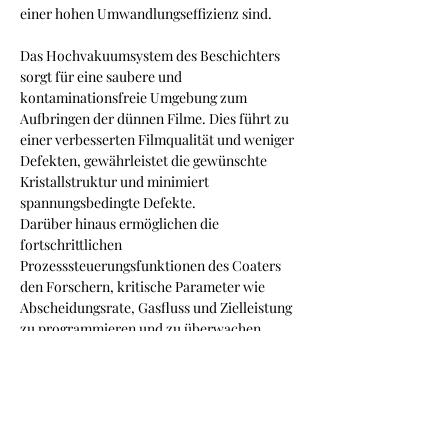
einer hohen Umwandlungseffizienz sind.
Das Hochvakuumsystem des Beschichters 
sorgt für eine saubere und 
kontaminationsfreie Umgebung zum 
Aufbringen der dünnen Filme. Dies führt zu 
einer verbesserten Filmqualität und weniger 
Defekten, gewährleistet die gewünschte 
Kristallstruktur und minimiert 
spannungsbedingte Defekte.
Darüber hinaus ermöglichen die 
fortschrittlichen 
Prozesssteuerungsfunktionen des Coaters 
den Forschern, kritische Parameter wie 
Abscheidungsrate, Gasfluss und Zielleistung 
zu programmieren und zu überwachen. 
Diese Kontrollmöglichkeit ermöglicht die 
Feinabstimmung der 
Dünnschichteigenschaften wie Bandlücke 
und Leitfähigkeit, um die spezifischen 
Anforderungen von Dünnschicht-