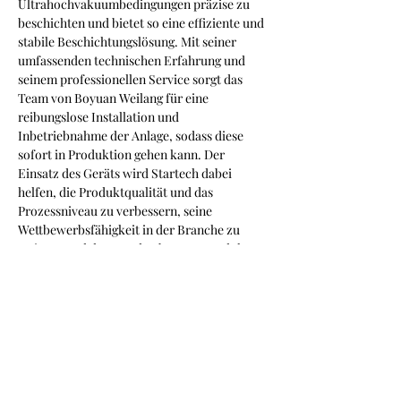
Ultrahochvakuumbedingungen präzise zu 
beschichten und bietet so eine effiziente und 
stabile Beschichtungslösung. Mit seiner 
umfassenden technischen Erfahrung und 
seinem professionellen Service sorgt das 
Team von Boyuan Weilang für eine 
reibungslose Installation und 
Inbetriebnahme der Anlage, sodass diese 
sofort in Produktion gehen kann. Der 
Einsatz des Geräts wird Startech dabei 
helfen, die Produktqualität und das 
Prozessniveau zu verbessern, seine 
Wettbewerbsfähigkeit in der Branche zu 
steigern und den Kunden bessere Produkte 
und Dienstleistungen anzubieten.
Über Startech Microelectronic Materials 
Co., LTD.: Das 2010 gegründete 
Unternehmen konzentriert sich auf die 
Forschung und Entwicklung, Produktion 
und den Vertrieb von Fotolacken. Fotolack 
ist eines der Kernmaterialien für die 