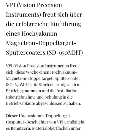
VPI (Vision Precision
Instruments) freut sich über
die erfolgreiche Einführung
eines Hochvakuum-
Magnetron-Doppeltarget-
Sputtercoaters (SD-650MHT)
VPI (Vision Precision Instruments) freut 
sich, diese Woche einen Hochvakuum-
Magnetron-Doppeltarget-Sputtercoater 
(SD-650MHT) für Startech erfolgreich in 
Betrieb genommen und die Installation, 
Inbetriebnahme und Schulung in die 
Betriebsabläufe abgeschlossen zu haben.
Dieser Hochvakuum-Doppeltarget-
Cosputter-Beschichter von VPI ermöglicht 
es Benutzern, Materialoberflächen unter 