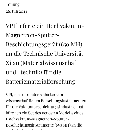
Tönung
26. Juli 2023
VPI lieferte ein Hochvakuum-
Magnetron-Sputter-
Beschichtungsgerät (650 MH)
an die Technische Universität
Xi‘an (Materialwissenschaft
und -technik) für die
Batteriematerialforschung
VPI, ein führender Anbieter von 
wissenschaftlichen Forschungsinstrumenten 
für die Vakuumbeschichtungsindustrie, hat 
kürzlich ein Set des neuesten Modells eines 
Hochvakuum-Magnetron-Sputter-
Beschichtungsinstruments (650 MH) an die 