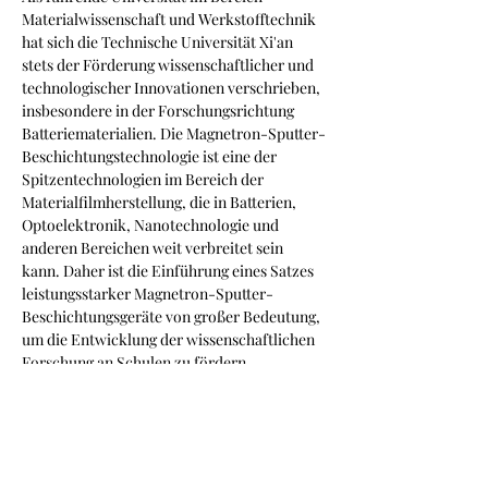
Materialwissenschaft und Werkstofftechnik 
hat sich die Technische Universität Xi'an 
stets der Förderung wissenschaftlicher und 
technologischer Innovationen verschrieben, 
insbesondere in der Forschungsrichtung 
Batteriematerialien. Die Magnetron-Sputter-
Beschichtungstechnologie ist eine der 
Spitzentechnologien im Bereich der 
Materialfilmherstellung, die in Batterien, 
Optoelektronik, Nanotechnologie und 
anderen Bereichen weit verbreitet sein 
kann. Daher ist die Einführung eines Satzes 
leistungsstarker Magnetron-Sputter-
Beschichtungsgeräte von großer Bedeutung, 
um die Entwicklung der wissenschaftlichen 
Forschung an Schulen zu fördern.
Das neu gelieferte Hochvakuum-Magnetron-
Sputter-Beschichtungsgerät (650 MH) wurde 
vom professionellen Team von VPI 
entsprechend den tatsächlichen 