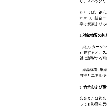
り、スパッタリ
たとえば、銅 (Cu
12.01 u、
率は炭素よりも
2 対象物質の
- 純度: タ
存在すると、ス
質に影響する可
- 結晶構造:
向性とエネルギ
3. 合金および
合金または複合
っても影響を受