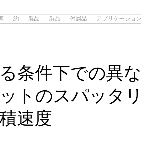
家
約
製品
製品
付属品
アプリケーショ
る条件下での異
ットのスパッタ
積速度