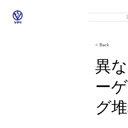
< Back
異な
ーゲ
グ堆