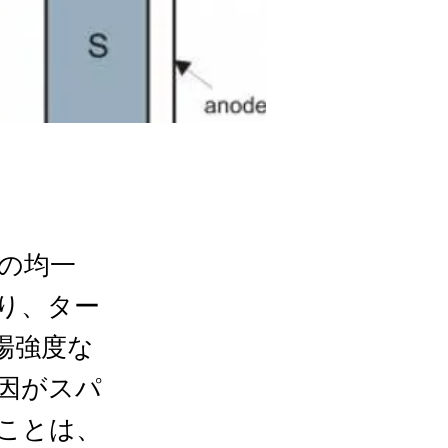
の均一
り、ター
場強度な
因がスパ
ことは、