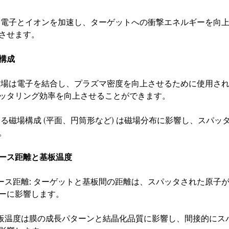
電圧は電子とイオンを加速し、ターゲットへの衝撃エネルギーを向
させます。
と構成
: 磁場は電子を結合し、プラズマ密度を向上させるために使用さ
ッタリング効率を向上させることができます。
異なる磁場構成 (平面、円筒形など) は磁場分布に影響し、スパ
。
ベース距離と基板温度
ベース距離: ターゲットと基板間の距離は、スパッタされた原子
ーに影響します。
基板温度は膜の成長パターンと結晶化品質に影響し、間接的にス