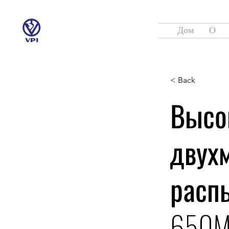
Дом
О
< Back
Высо
двух
расп
650M