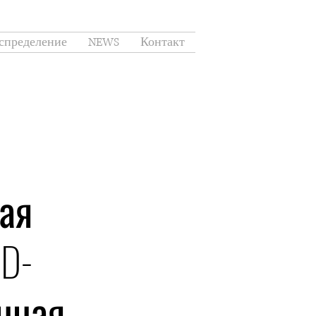
спределение
NEWS
Контакт
ая
D-
нная