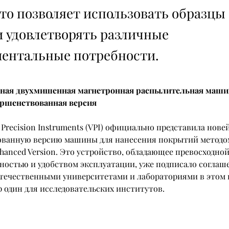
что позволяет использовать образцы
и удовлетворять различные
ентальные потребности.
ная двухмишенная магнетронная распылительная маши
ершенствованная версия
 Precision Instruments (VPI) официально представила нов
ванную версию машины для нанесения покрытий методо
anced Version. Это устройство, обладающее превосходной
ностью и удобством эксплуатации, уже подписало соглаше
течественными университетами и лабораториями в этом го
 один для исследовательских институтов.