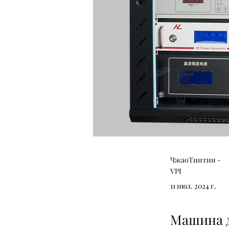
ЧжаоТинтин -
VPI
11 июл. 2024 г.
Машина 