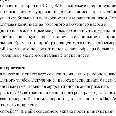
спыления покрытий SD-650MHT использует передовую ме
 точные системы управления, отличающиеся чрезвычайн
ума и стабильными возможностями управления газом. Ее 
лючают комбинацию роторного вакуумного насоса и 
ного насоса, которые могут быстро достигать предельног
беспечивая высокую эффективность и стабильность в проц
рытия. Кроме того, прибор оснащен металлической камер
ой 200 мм, что позволяет использовать образцы большего 
 различные экспериментальные потребности.
актеристики
я вакуумная система**: сочетание масляно-роторного вак
асляного турбомолекулярного насоса обеспечивает быстро
вней вакуума, повышая эффективность эксперимента.
роль газа**: встроенный клапан контроля расхода газа по
зон измерений от атмосферного давления до 10^-6 Па, об
ляемого покрытия.
терфейс**: Дизайн сенсорного экрана прост и интуитивно 