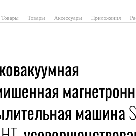
Товары
Товары
Аксессуары
Приложения
Ра
ковакуумная
мишенная магнетронн
ылительная машина S
HT, усовершенствова