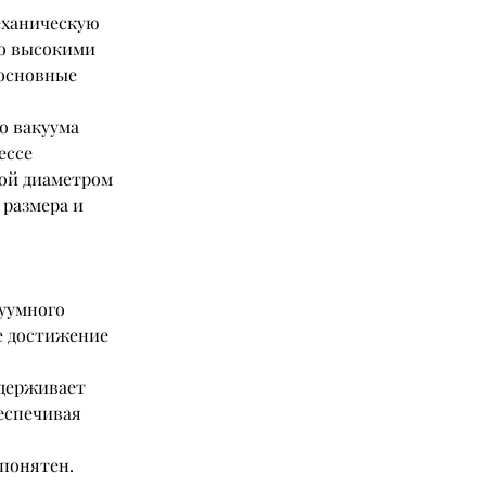
ханическую 
о высокими 
основные 
о вакуума 
ессе 
ой диаметром 
размера и 
уумного 
е достижение 
ддерживает 
еспечивая 
понятен. 