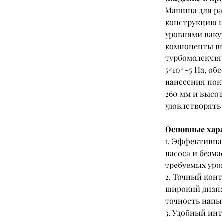
Машина для ра
конструкцию и
уровнями ваку
компоненты вк
турбомолекуляр
5×10^-5 Па, о
нанесения пок
260 мм и высот
удовлетворять
Основные хар
1. Эффективна
насоса и безм
требуемых уро
2. Точный конт
широкий диапа
точность напы
3. Удобный ин