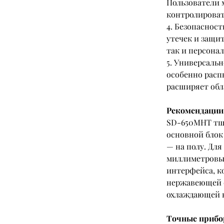
Пользователи 
контролироват
4. Безопаснос
утечек и защи
так и персонал
5. Универсаль
особенно расп
расширяет обл
Рекомендации
SD-650MHT тща
основной блок
— на полу. Для
миллиметровым
интерфейса, к
нержавеющей с
охлаждающей к
Точные прибо