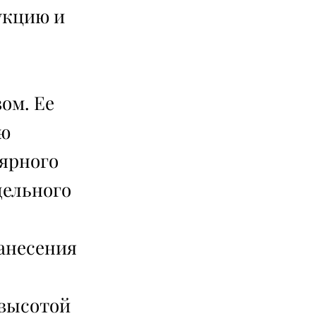
укцию и
ом. Ее
ию
лярного
дельного
анесения
 высотой