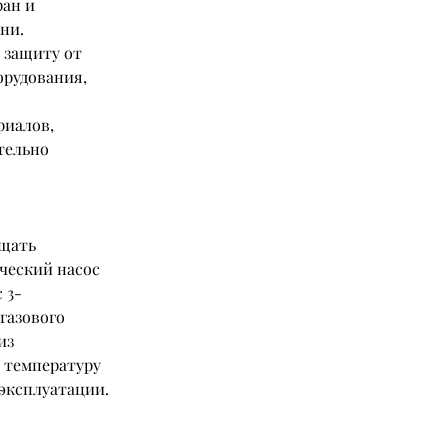
ан и 
ни.
 защиту от 
рудования, 
риалов, 
тельно 
щать 
ческий насос 
 3-
азового 
из 
 температуру 
эксплуатации.