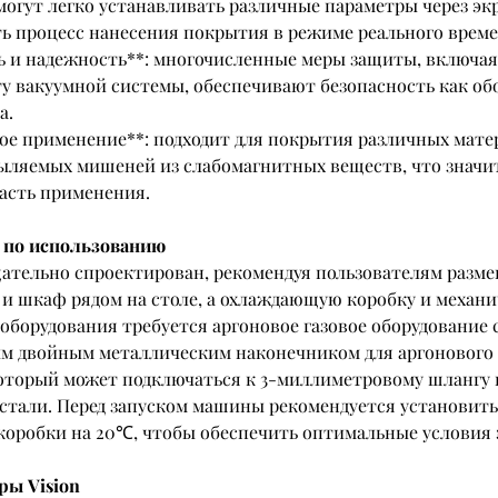
могут легко устанавливать различные параметры через экр
ь процесс нанесения покрытия в режиме реального време
ть и надежность**: многочисленные меры защиты, включая
ту вакуумной системы, обеспечивают безопасность как обо
а.
ное применение**: подходит для покрытия различных мате
ыляемых мишеней из слабомагнитных веществ, что значи
асть применения.
 по использованию
тельно спроектирован, рекомендуя пользователям разме
 и шкаф рядом на столе, а охлаждающую коробку и механи
 оборудования требуется аргоновое газовое оборудование с
 двойным металлическим наконечником для аргонового г
оторый может подключаться к 3-миллиметровому шлангу 
тали. Перед запуском машины рекомендуется установить
оробки на 20℃, чтобы обеспечить оптимальные условия 
ры Vision