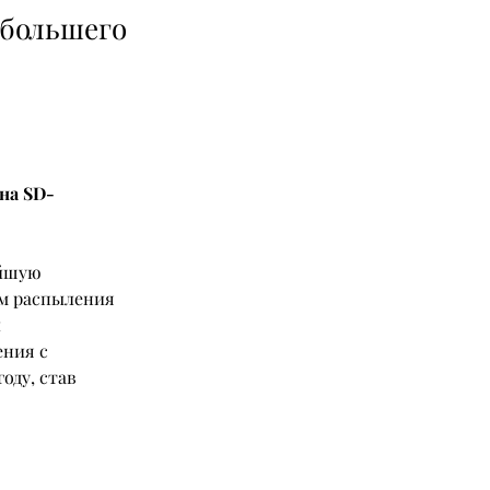
 большего
на SD-
ейшую 
м распыления 
 
ния с 
ду, став 