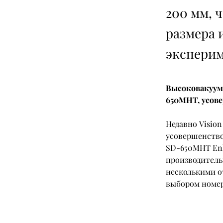
200 мм, 
размера 
эксперим
Высоковакуум
650MHT, усов
Недавно Vision
усовершенство
SD-650MHT Enh
производитель
несколькими о
выбором номер