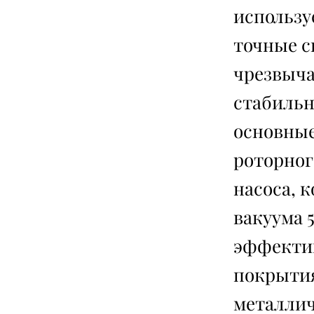
использу
точные с
чрезвыча
стабильн
основны
роторног
насоса, 
вакуума 
эффектив
покрытия
металлич