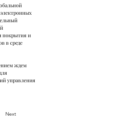
обальной 
 электронных 
ельный 
й 
 покрытия и 
в в среде 
ением ждем 
для 
ий управления 
Next