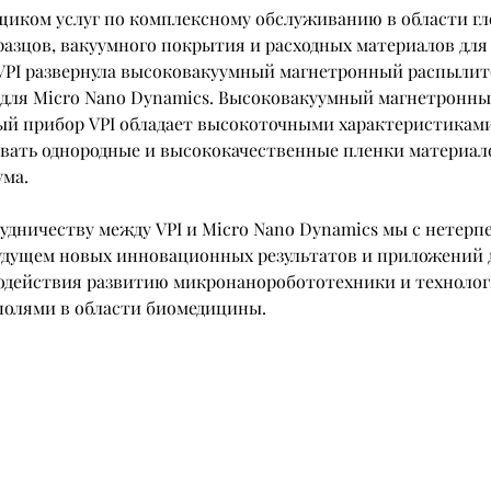
щиком услуг по комплексному обслуживанию в области гл
разцов, вакуумного покрытия и расходных материалов для
VPI развернула высоковакуумный магнетронный распылит
для Micro Nano Dynamics. Высоковакуумный магнетронны
й прибор VPI обладает высокоточными характеристиками
авать однородные и высококачественные пленки материало
ума.
рудничеству между VPI и Micro Nano Dynamics мы с нетерп
удущем новых инновационных результатов и приложений 
одействия развитию микронаноробототехники и технолог
олями в области биомедицины.