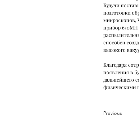
Будучи постав
подготовки об
микроскопов, 
прибор 650MH 
распылительны
способен созд
высокого ваку
Благодаря сот
появления в б
дальнейшего с
физическими п
Previous