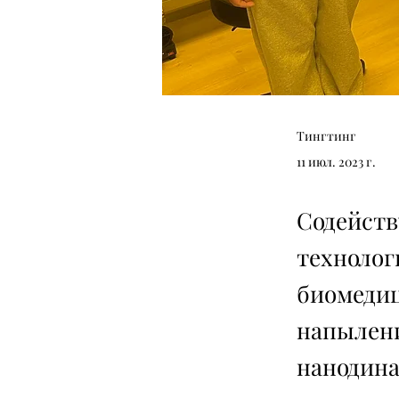
Тингтинг
11 июл. 2023 г.
Содейств
технолог
биомедиц
напылени
нанодин