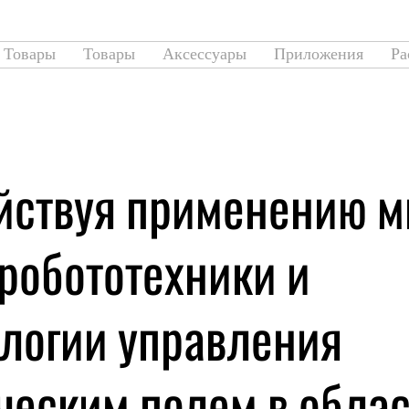
Товары
Товары
Аксессуары
Приложения
Ра
йствуя применению м
робототехники и
ологии управления
ческим полем в обла