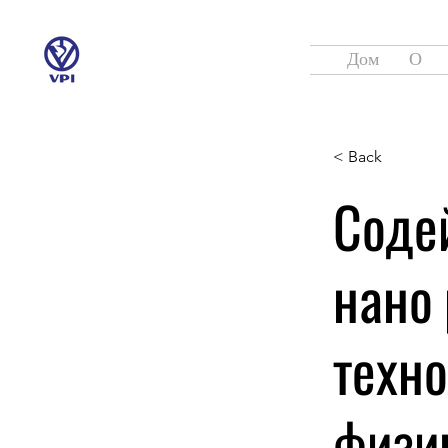
Дом
О
< Back
Соде
нано 
техн
физи