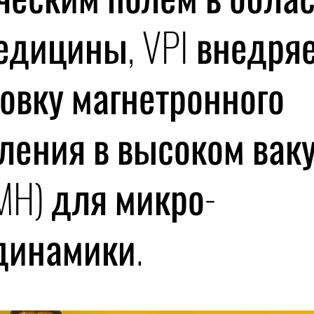
едицины, VPI внедря
овку магнетронного
ления в высоком вак
MH) для микро-
динамики.