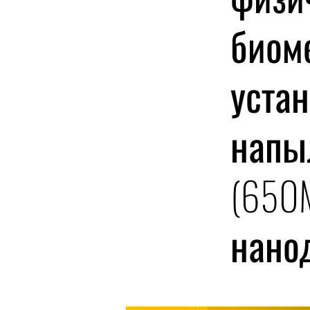
биом
устан
напы
(650
нано