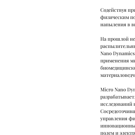
Содействуя пр
физическим по
напыления в в
На прошлой не
распылительны
Nano Dynamics
применения ми
биомедицинско
материаловедч
Micro Nano Dyn
разрабатывает
исследований 
Сосредоточивш
управления фи
инновационных
полем и элект