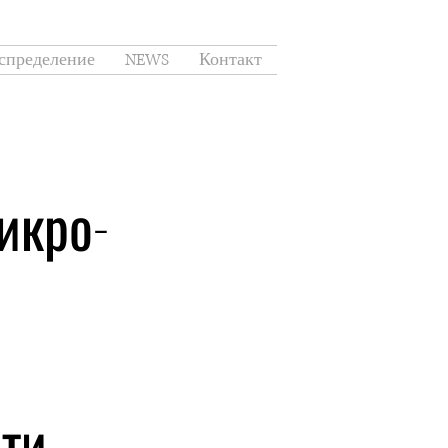
спределение
NEWS
Контакт
икро-
сти