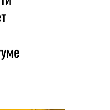
ет
ууме