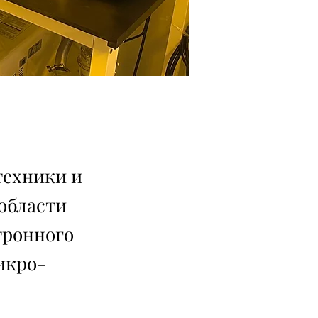
техники и
области
тронного
икро-