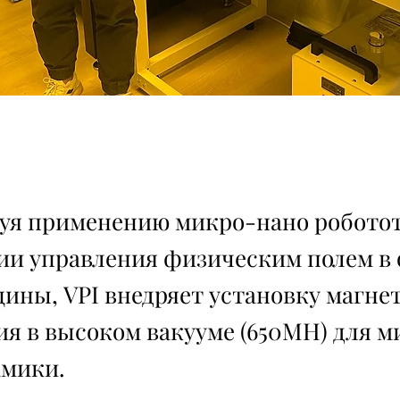
уя применению микро-нано робото
ии управления физическим полем в 
ины, VPI внедряет установку магне
я в высоком вакууме (650MH) для м
амики.