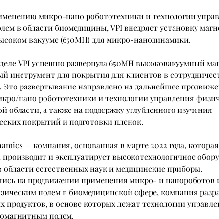
именению микро-нано робототехники и технологии управ
лем в области биомедицины, VPI внедряет установку магн
ысоком вакууме (650MH) для микро-нанодинамики.
деле VPI успешно развернула 650MH высоковакуумный ма
й инструмент для покрытия для клиентов в сотрудничест
. Это развертывание направлено на дальнейшее продвиже
кро/нано робототехники и технологии управления физич
й области, а также на поддержку углубленного изучения 
еских покрытий и подготовки пленок.
amics — компания, основанная в марте 2022 года, которая
, производит и эксплуатирует высокотехнологичное обору
в области естественных наук и медицинские приборы. 
ись на продвижении применения микро- и нанороботов и
зическим полем в биомедицинской сфере, компания разра
 продуктов, в основе которых лежат технологии управле
ромагнитным полем.