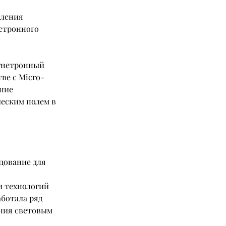
ления 
етронного 
гнетронный 
ве с Micro-
ние 
еским полем в 
 
дование для 
 технологий 
ботала ряд 
ния световым 