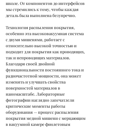
школе. От компонентов до интерфейсов 
мы стремились к тому, чтобы каждая 
деталь была выполнена безупречно.
Технология распыления покрытия, 
особенно эта высоковакуумная система 
с двумя мишенями, работает с 
относительно высокой точностью и 
подходит для покрытия как проводящих, 
так и непроводящих материалов. 
Благодаря своей двойной 
функциональности постоянного тока и 
радиочастотной мощности, она может 
изменять и улучшать свойства 
поверхностей материалов в 
наномасштабе. Лабораторные 
фотографии наглядно запечатлели 
критические моменты работы 
оборудования — процесс распыления 
покрытия медной мишени с мерцающим 
в вакуумной камере фиолетовым 