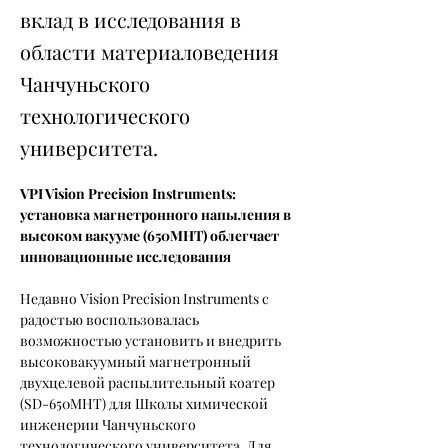
вклад в исследования в
области материаловедения
Чанчуньского
технологического
университета.
VPI Vision Precision Instruments: 
установка магнетронного напыления в 
высоком вакууме (650MHT) облегчает 
инновационные исследования
Недавно Vision Precision Instruments с 
радостью воспользовалась 
возможностью установить и внедрить 
высоковакуумный магнетронный 
двухцелевой распылительный коатер 
(SD-650MHT) для Школы химической 
инженерии Чанчуньского 
технологического университета. Для 